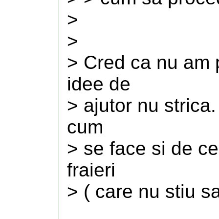
>
>
> Cred ca nu am p
idee de
> ajutor nu strica
cum
> se face si de ce
fraieri
> ( care nu stiu s