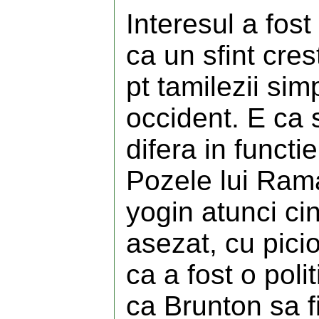
Interesul a fost
ca un sfint cres
pt tamilezii simp
occident. E ca s
difera in funct
Pozele lui Rama
yogin atunci cin
asezat, cu pici
ca a fost o poli
ca Brunton sa f