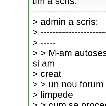
tim a scris:
-----------------------
> admin a scris:
> ---------------------
> -----
> > M-am autosesi
si am
> creat
> > un nou forum 
> limpede
> > cum sa proce