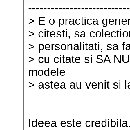
---------------------------
> E o practica gener
> citesti, sa colect
> personalitati, sa fa
> cu citate si SA 
modele
> astea au venit si l
Ideea este credibila