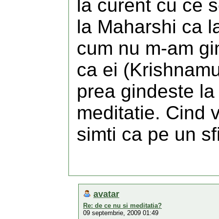
la curent cu ce 
la Maharshi ca l
cum nu m-am gind
ca ei (Krishnamu
prea gindeste la
meditatie. Cind 
simti ca pe un sf
avatar
Re: de ce nu si meditatia?
09 septembrie, 2009 01:49