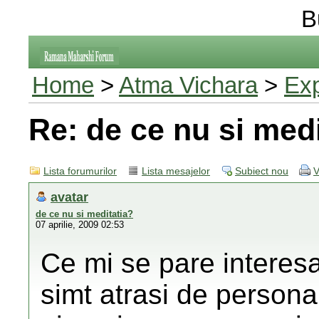
B
Home
>
Atma Vichara
>
Exp
Re: de ce nu si medi
Lista forumurilor
Lista mesajelor
Subiect nou
V
avatar
de ce nu si meditatia?
07 aprilie, 2009 02:53
Ce mi se pare interesa
simt atrasi de persona