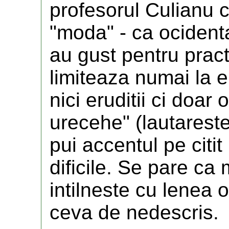
profesorul Culianu c
"moda" - ca ocidenta
au gust pentru practi
limiteaza numai la er
nici eruditii ci doa
urecehe" (lautareste
pui accentul pe citit
dificile. Se pare ca
intilneste cu lenea oi
ceva de nedescris.