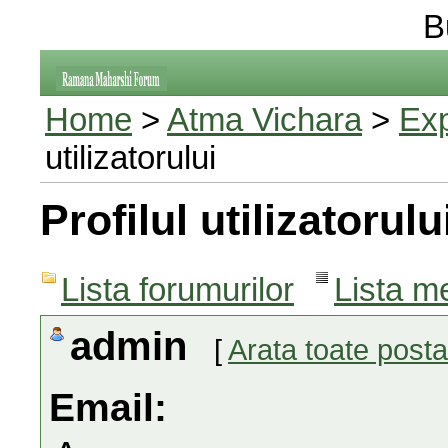
B
Home
>
Atma Vichara
>
Exp
utilizatorului
Profilul utilizatorulu
Lista forumurilor
Lista m
admin
[
Arata toate posta
Email: