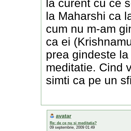
la curent cu ce 
la Maharshi ca l
cum nu m-am gind
ca ei (Krishnamu
prea gindeste la
meditatie. Cind 
simti ca pe un sf
avatar
Re: de ce nu si meditatia?
09 septembrie, 2009 01:49