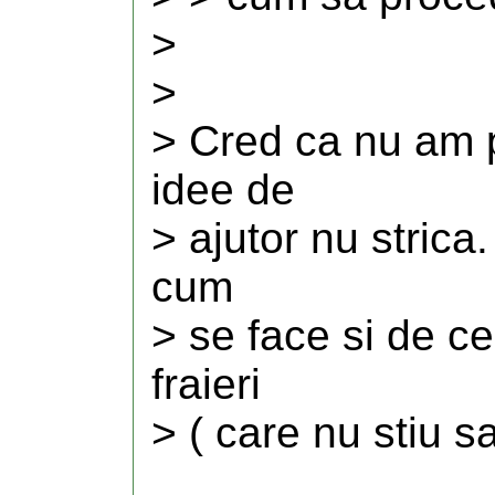
>
>
> Cred ca nu am p
idee de
> ajutor nu strica
cum
> se face si de ce
fraieri
> ( care nu stiu s