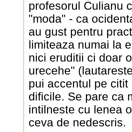
profesorul Culianu c
"moda" - ca ocidenta
au gust pentru practi
limiteaza numai la er
nici eruditii ci doa
urecehe" (lautareste
pui accentul pe citit
dificile. Se pare ca
intilneste cu lenea oi
ceva de nedescris.