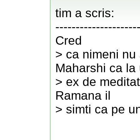
tim a scris:
--------------------
Cred
> ca nimeni nu 
Maharshi ca la
> ex de meditat
Ramana il
> simti ca pe un