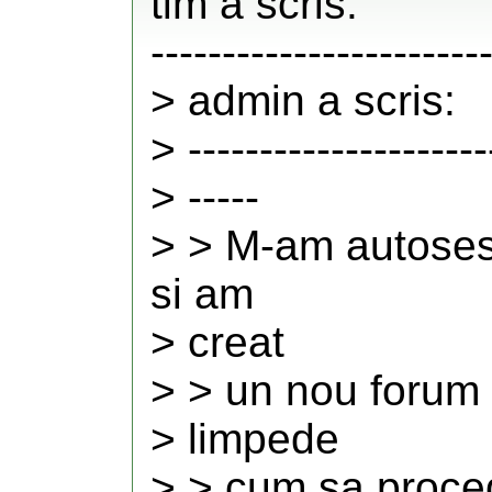
tim a scris:
-----------------------
> admin a scris:
> ---------------------
> -----
> > M-am autosesi
si am
> creat
> > un nou forum 
> limpede
> > cum sa proce