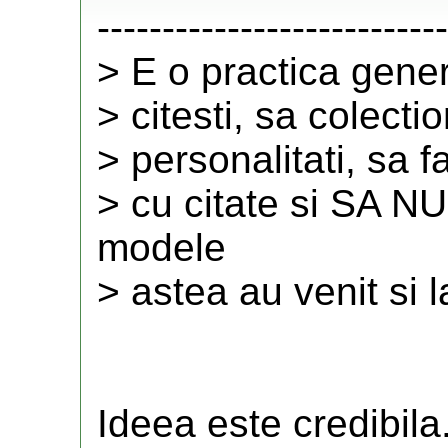
---------------------------
> E o practica gener
> citesti, sa colect
> personalitati, sa fa
> cu citate si SA 
modele
> astea au venit si l
Ideea este credibila