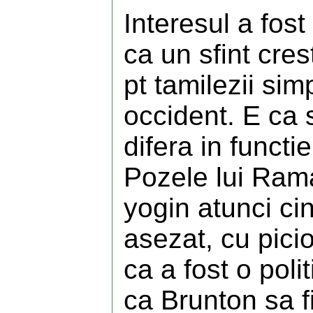
Interesul a fost
ca un sfint cres
pt tamilezii simp
occident. E ca s
difera in funct
Pozele lui Rama
yogin atunci cin
asezat, cu pici
ca a fost o poli
ca Brunton sa f