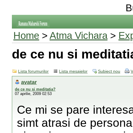
B
Home
>
Atma Vichara
>
Exp
de ce nu si meditati
Lista forumurilor
Lista mesajelor
Subiect nou
V
avatar
de ce nu si meditatia?
07 aprilie, 2009 02:53
Ce mi se pare interesa
simt atrasi de persona