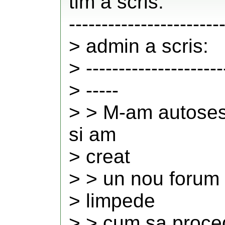
tim a scris:
-----------------------
> admin a scris:
> ---------------------
> -----
> > M-am autosesi
si am
> creat
> > un nou forum 
> limpede
> > cum sa proce