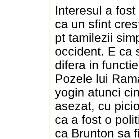
Interesul a fost
ca un sfint cres
pt tamilezii simp
occident. E ca s
difera in funct
Pozele lui Rama
yogin atunci cin
asezat, cu pici
ca a fost o poli
ca Brunton sa f