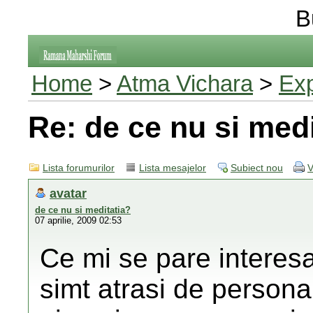
B
Home
>
Atma Vichara
>
Exp
Re: de ce nu si medi
Lista forumurilor
Lista mesajelor
Subiect nou
V
avatar
de ce nu si meditatia?
07 aprilie, 2009 02:53
Ce mi se pare interesa
simt atrasi de persona