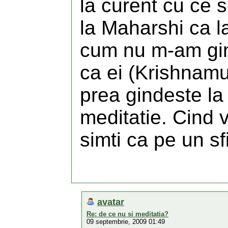
la curent cu ce 
la Maharshi ca l
cum nu m-am gind
ca ei (Krishnamu
prea gindeste la
meditatie. Cind 
simti ca pe un sf
avatar
Re: de ce nu si meditatia?
09 septembrie, 2009 01:49