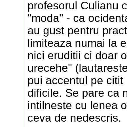
profesorul Culianu c
"moda" - ca ocidenta
au gust pentru practi
limiteaza numai la er
nici eruditii ci doa
urecehe" (lautareste
pui accentul pe citit
dificile. Se pare ca
intilneste cu lenea oi
ceva de nedescris.