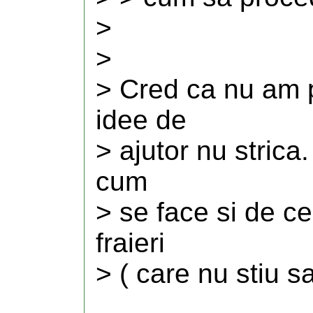
>
>
> Cred ca nu am p
idee de
> ajutor nu strica
cum
> se face si de ce
fraieri
> ( care nu stiu s