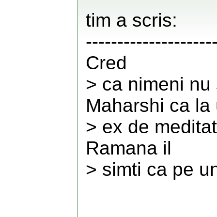
tim a scris:
--------------------
Cred
> ca nimeni nu 
Maharshi ca la
> ex de meditat
Ramana il
> simti ca pe un