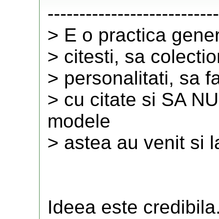
---------------------------
> E o practica gener
> citesti, sa colect
> personalitati, sa fa
> cu citate si SA 
modele
> astea au venit si l
Ideea este credibila