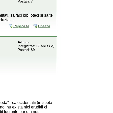
Postari: 7
ati, sa faci biblioteci si sa te
luzia...
Replica ta
Citeaza
Admin
Inregistrat: 17 ani zi(le)
Postari: 89
da" - ca ocidentalii (in speta
oi nu exista nici eruditii ci
t lucrurile par din nou