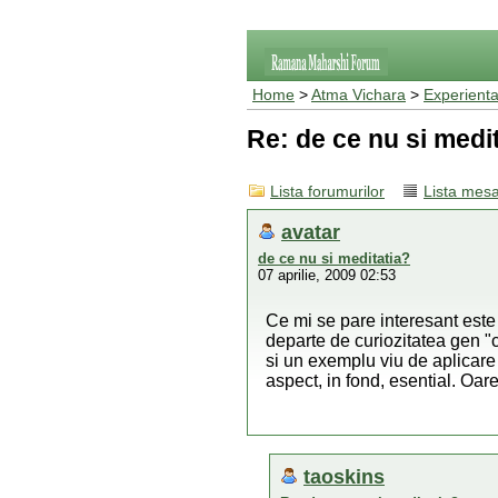
Home
>
Atma Vichara
>
Experienta
Re: de ce nu si medi
Lista forumurilor
Lista mesa
avatar
de ce nu si meditatia?
07 aprilie, 2009 02:53
Ce mi se pare interesant este
departe de curiozitatea gen "c
si un exemplu viu de aplicare 
aspect, in fond, esential. Oar
taoskins