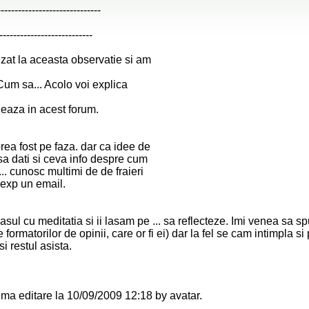
------------------------------
---------------------------
zat la aceasta observatie si am
um sa... Acolo voi explica
eaza in acest forum.
ea fost pe faza. dar ca idee de
 sa dati si ceva info despre cum
... cunosc multimi de de fraieri
 exp un email.
asul cu meditatia si ii lasam pe ... sa reflecteze. Imi venea sa s
ale formatorilor de opinii, care or fi ei) dar la fel se cam intimpla 
 si restul asista.
ltima editare la 10/09/2009 12:18 by avatar.