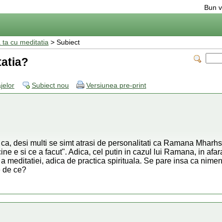
Bun v
 ta cu meditatia
> Subiect
tatia?
jelor
Subiect nou
Versiunea pre-print
 ca, desi multi se simt atrasi de personalitati ca Ramana Mharh
ine e si ce a facut". Adica, cel putin in cazul lui Ramana, in afa
a meditatiei, adica de practica spirituala. Se pare insa ca nimen
e de ce?