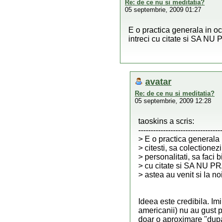
Re: de ce nu si meditatia?
05 septembrie, 2009 01:27
E o practica generala in occ
intreci cu citate si SA NU 
avatar
Re: de ce nu si meditatia?
05 septembrie, 2009 12:28
taoskins a scris:
---------------------------------
> E o practica generala i
> citesti, sa colectionez
> personalitati, sa faci bi
> cu citate si SA NU P
> astea au venit si la noi
Ideea este credibila. Im
americanii) nu au gust pe
doar o aproximare "dupa 