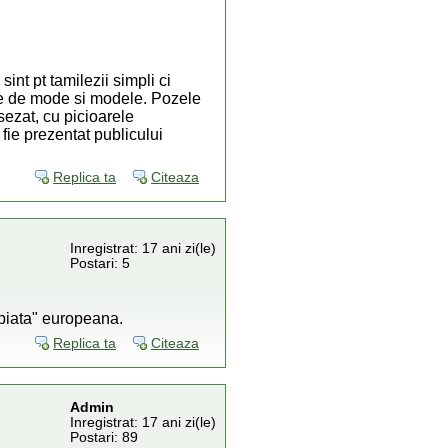
sint pt tamilezii simpli ci
ctie de mode si modele. Pozele
sezat, cu picioarele
fie prezentat publicului
Replica ta
Citeaza
Inregistrat: 17 ani zi(le)
Postari: 5
"piata" europeana.
Replica ta
Citeaza
Admin
Inregistrat: 17 ani zi(le)
Postari: 89