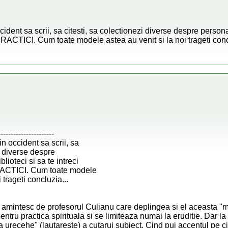
ident sa scrii, sa citesti, sa colectionezi diverse despre personalit
PRACTICI. Cum toate modele astea au venit si la noi trageti conc
----------------------
n occident sa scrii, sa
i diverse despre
blioteci si sa te intreci
RACTICI. Cum toate modele
 trageti concluzia...
i amintesc de profesorul Culianu care deplingea si el aceasta "mo
ntru practica spirituala si se limiteaza numai la eruditie. Dar la n
urecehe" (lautareste) a cutarui subiect. Cind pui accentul pe citi