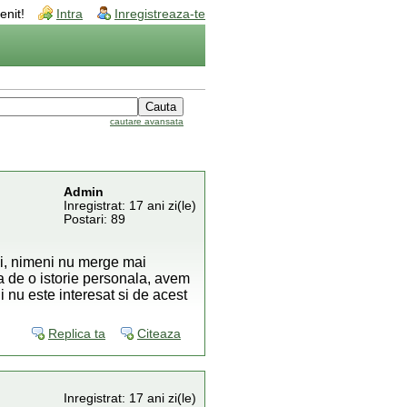
enit!
Intra
Inregistreaza-te
cautare avansata
Admin
Inregistrat: 17 ani zi(le)
Postari: 89
si, nimeni nu merge mai
ra de o istorie personala, avem
i nu este interesat si de acest
Replica ta
Citeaza
Inregistrat: 17 ani zi(le)