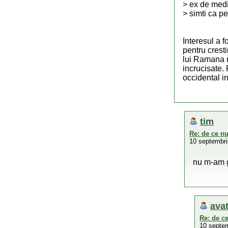
> ex de medi
> simti ca pe
Interesul a f
pentru cresti
lui Ramana n
incrucisate. 
occidental in
tim
Re: de ce nu
10 septembri
nu m-am g
ava
Re: de ce
10 septem