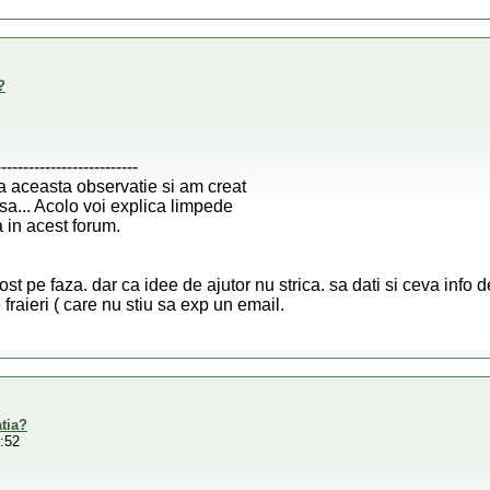
?
--------------------------
a aceasta observatie si am creat
a... Acolo voi explica limpede
in acest forum.
t pe faza. dar ca idee de ajutor nu strica. sa dati si ceva info d
fraieri ( care nu stiu sa exp un email.
atia?
:52