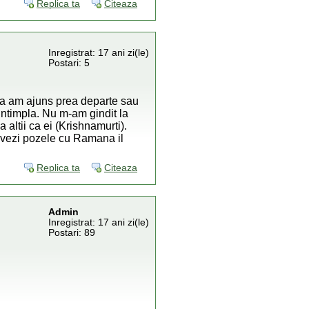
Replica ta
Citeaza
Inregistrat: 17 ani zi(le)
Postari: 5
ca am ajuns prea departe sau
 intimpla. Nu m-am gindit la
altii ca ei (Krishnamurti).
 vezi pozele cu Ramana il
Replica ta
Citeaza
Admin
Inregistrat: 17 ani zi(le)
Postari: 89