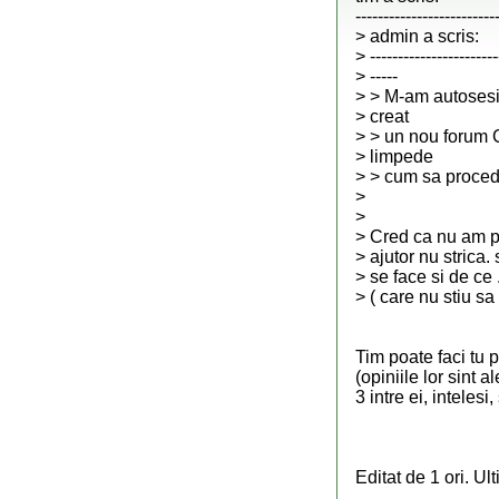
-------------------------
> admin a scris:
> -----------------------
> -----
> > M-am autosesi
> creat
> > un nou forum C
> limpede
> > cum sa proced
>
>
> Cred ca nu am pr
> ajutor nu strica.
> se face si de ce 
> ( care nu stiu sa
Tim poate faci tu p
(opiniile lor sint 
3 intre ei, intelesi,
Editat de 1 ori. U