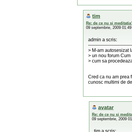
tim
Re: de ce nu si meditatia
09 septembrie, 2009 01:49
admin a scris:
-----------------------------
> M-am autosesizat l
> un nou forum Cum s
> cum sa procedeaza 
Cred ca nu am prea fos
cunosc multimi de de 
avatar
Re: de ce nu si medit
09 septembrie, 2009 01
tim a scris: