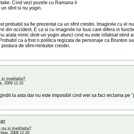
tatie. Cind vezi pozele cu Ramana il
 un sfint si nu yogin.
ost probabil sa fie prezentat ca un sfint crestin. Imaginile cu el nu 
nii din occident. E ca si cu imaginile lui Isus care difera in fun
u arata nimic dintr-un yogin atunci cind nu este infatisat stind a
Probabil ca a fost o politica regizata de personaje ca Brunton sa 
 postura de sfint-mintuitor crestin.
 si meditatia?
e, 2009 12:15
indit la asta dar nu este imposibil cind vrei sa faci reclama pe 
tar
 nu si meditatia?
brie, 2009 12:20