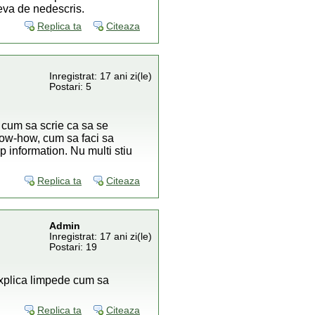
ceva de nedescris.
Replica ta
Citeaza
Inregistrat: 17 ani zi(le)
Postari: 5
i cum sa scrie ca sa se
know-how, cum sa faci sa
p information. Nu multi stiu
Replica ta
Citeaza
Admin
Inregistrat: 17 ani zi(le)
Postari: 19
xplica limpede cum sa
Replica ta
Citeaza