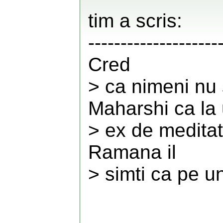
tim a scris:
--------------------
Cred
> ca nimeni nu 
Maharshi ca la
> ex de meditat
Ramana il
> simti ca pe un