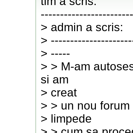
tim a scris:
-----------------------
> admin a scris:
> ---------------------
> -----
> > M-am autosesi
si am
> creat
> > un nou forum 
> limpede
> > cum sa proce