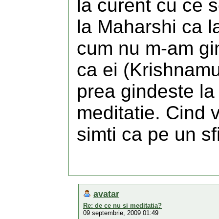
la curent cu ce 
la Maharshi ca l
cum nu m-am gind
ca ei (Krishnamu
prea gindeste la
meditatie. Cind 
simti ca pe un sf
avatar
Re: de ce nu si meditatia?
09 septembrie, 2009 01:49