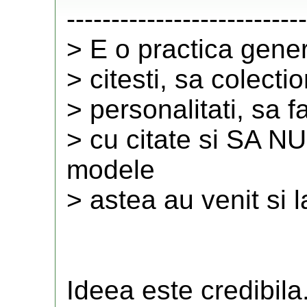
---------------------------
> E o practica gener
> citesti, sa colect
> personalitati, sa fa
> cu citate si SA 
modele
> astea au venit si l
Ideea este credibila