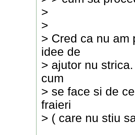
>
>
> Cred ca nu am p
idee de
> ajutor nu strica
cum
> se face si de ce
fraieri
> ( care nu stiu s