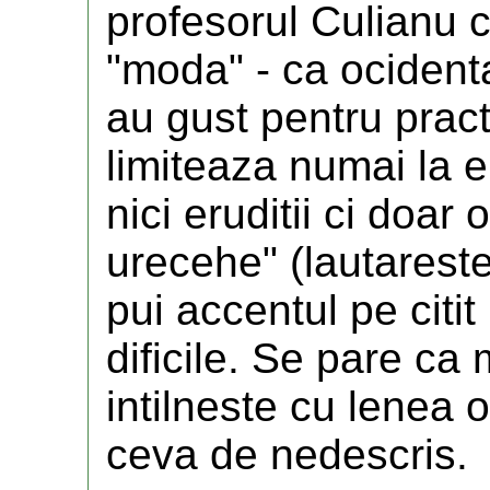
profesorul Culianu c
"moda" - ca ocidenta
au gust pentru practi
limiteaza numai la er
nici eruditii ci doa
urecehe" (lautareste
pui accentul pe citit
dificile. Se pare ca
intilneste cu lenea oi
ceva de nedescris.