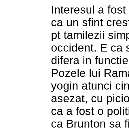
Interesul a fost
ca un sfint cres
pt tamilezii simp
occident. E ca s
difera in funct
Pozele lui Rama
yogin atunci cin
asezat, cu pici
ca a fost o poli
ca Brunton sa f