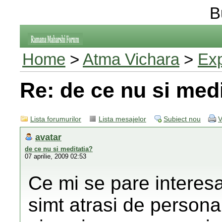
B
Home
>
Atma Vichara
>
Exp
Re: de ce nu si medi
Lista forumurilor
Lista mesajelor
Subiect nou
V
avatar
de ce nu si meditatia?
07 aprilie, 2009 02:53
Ce mi se pare interesa
simt atrasi de persona