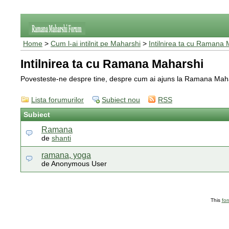
Home
>
Cum l-ai intilnit pe Maharshi
>
Intilnirea ta cu Ramana
Intilnirea ta cu Ramana Maharshi
Povesteste-ne despre tine, despre cum ai ajuns la Ramana Mahars
Lista forumurilor
Subiect nou
RSS
Subiect
Ramana
de
shanti
ramana, yoga
de Anonymous User
This
fo