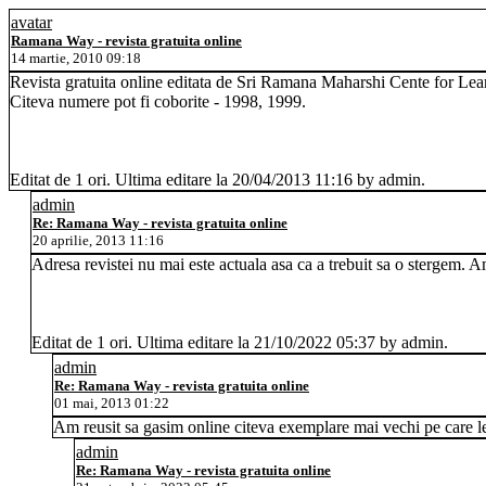
avatar
Ramana Way - revista gratuita online
14 martie, 2010 09:18
Revista gratuita online editata de Sri Ramana Maharshi Cente for Lea
Citeva numere pot fi coborite - 1998, 1999.
Editat de 1 ori. Ultima editare la 20/04/2013 11:16 by admin.
admin
Re: Ramana Way - revista gratuita online
20 aprilie, 2013 11:16
Adresa revistei nu mai este actuala asa ca a trebuit sa o stergem. A
Editat de 1 ori. Ultima editare la 21/10/2022 05:37 by admin.
admin
Re: Ramana Way - revista gratuita online
01 mai, 2013 01:22
Am reusit sa gasim online citeva exemplare mai vechi pe care le-
admin
Re: Ramana Way - revista gratuita online